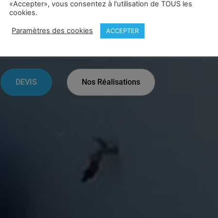
«Accepter», vous consentez à l'utilisation de TOUS les
cookies.
Paramètres des cookies
ACCEPTER
space De Vie Extérieur Convivial
DEVIS
Nos Réalisations